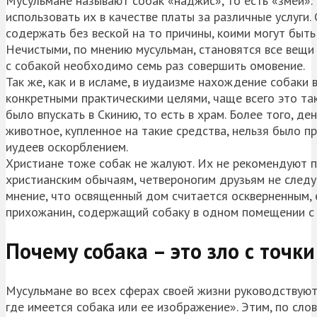
Мусульмане называют собак «наджис», то есть «змей».
использовать их в качестве платы за различные услуги
содержать без веской на то причины, коими могут быт
Нечистыми, по мнению мусульман, становятся все вещи
с собакой необходимо семь раз совершить омовение.
Так же, как и в исламе, в иудаизме нахождение собаки
конкретными практическими целями, чаще всего это та
было впускать в Скинию, то есть в храм. Более того, д
животное, купленное на такие средства, нельзя было п
иудеев оскорблением.
Христиане тоже собак не жалуют. Их не рекомендуют п
христианским обычаям, четвероногим друзьям не следу
мнение, что освященный дом считается оскверненным, е
прихожанин, содержащий собаку в одном помещении с 
Почему собака – это зло с точк
Мусульмане во всех сферах своей жизни руководствуютс
где имеется собака или ее изображение». Этим, по сло