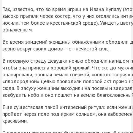
Так, известно, что во время игрищ на Ивана Купалу (э
высоко прыгали через костер, что у них оголялись инти
носили, тем более в крестьянской среде). Увидеть цве
обнаженным.
Во время эпидемий женщины обнаженными обходили дер
зерно вокруг своих домов – от нечистой силы.
В посевную страду девушки ночью обходили нагишом п
чтобы она принесла хороший урожай. Что же до мужчин,
онанировали, орошая землю спермой, «оплодотворяя» ее
«плодородной» целью проводили половой акт прямо на 
сюда. В засуху женщины выходили на посевы и задирал
возбудить небо и оно пошлет на землю благословенн
Еще существовал такой интересный ритуал: если женщи
пройдет через поле под ярким солнцем, она заберемене
красивыми.
С приходом христианства был установлен целый институ