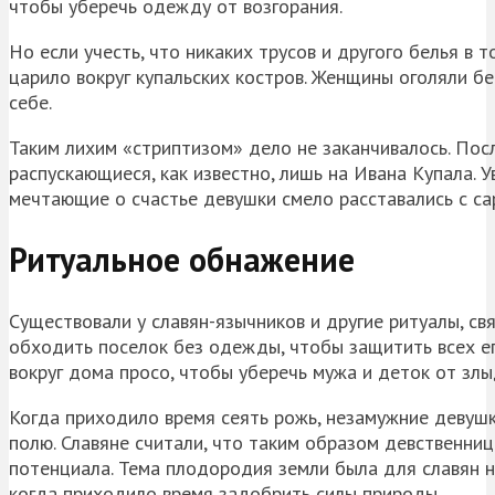
чтобы уберечь одежду от возгорания.
Но если учесть, что никаких трусов и другого белья в т
царило вокруг
купальских
костров. Женщины оголяли бе
себе.
Таким лихим «стриптизом» дело не заканчивалось. Посл
распускающиеся, как известно, лишь на Ивана Купала. 
мечтающие о счастье девушки смело расставались с са
Ритуальное обнажение
Существовали у славян-язычников и другие ритуалы, с
обходить поселок без одежды, чтобы защитить всех ег
вокруг дома просо, чтобы уберечь мужа и деток от злы
Когда приходило время сеять рожь, незамужние девушк
полю. Славяне считали, что таким образом девственни
потенциала. Тема плодородия земли была для славян на
когда приходило время задобрить силы природы.