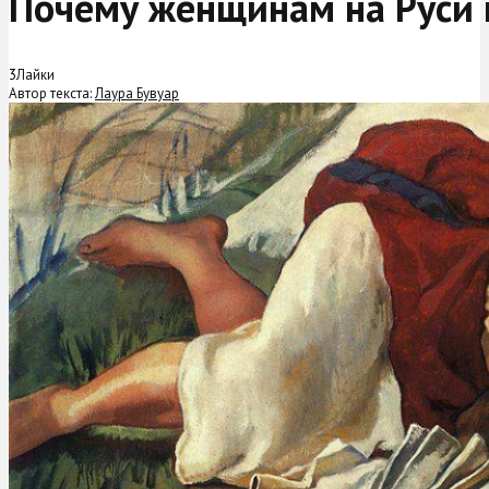
Почему женщинам на Руси 
3
Лайки
Автор текста:
Лаура Бувуар