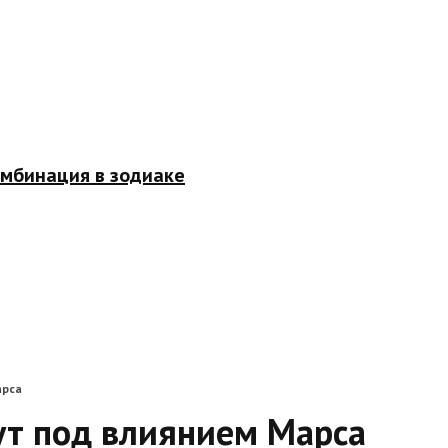
омбинация в зодиаке
арса
ут под влиянием Марса