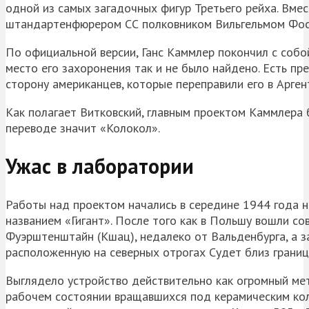
одной из самых загадочных фигур Третьего рейха. Вме
штандартенфюрером СС полковником Вильгельмом Фосс
По официальной версии, Ганс Каммлер покончил с собой
место его захоронения так и не было найдено. Есть п
сторону американцев, которые переправили его в Арген
Как полагает Витковский, главным проектом Каммлера б
переводе значит «Колокол».
Ужас в лаборатории
Работы над проектом начались в середине 1944 года 
названием «Гигант». После того как в Польшу вошли со
Фуэрштенштайн (Кшац), недалеко от Вальденбурга, а 
расположенную на северных отрогах Судет близ границ
Выглядело устройство действительно как огромный мет
рабочем состоянии вращавшихся под керамическим ко