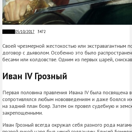
05/10/2017
3472
ФОБИИ
Своей чрезмерной жестокостью или экстравагантным п
договор с дьяволом. Особенно это было распространен
бесами или колдовстве. Одним из первых царей, снискав
Иван IV Грозный
Первая половина правления Ивана IV была посвящена в
сопротивлялся любым нововведениям и даже боялся их.
на задний план бояр. Затем он провел судебную и зем
закрепощенными.
Иван Грозный всегда окружал себя разного рода магам
правой рукой царя был некий голландец Елисей Бомели