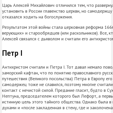
Царь Алексей Михайлович отличился тем, что разверн
установить в России главенство церкви, но самодержцу
отказался ходить на богослужения.
Результатом этой войны стала церковная реформа 1666
верующих» и старообрядцев (или раскольников). Все, к
Алексей связался с дьяволом и считали его антихристо
Петр I
Антихристом считали и Петра I. Тот давал немало пов
заморский кафтан, что по понятию православного русск
путешествия (Великого посольства) Петра в Европу его
самодержец тоже не славился, поэтому многие считали 
контакт с нечистой силой. Предание гласит, будто в 
Нептуна, председателем которого был Лефорт, а первы
истинную цель этого тайного общества. Однако была в 
духами и «после закладенная в стену, где и заколочен