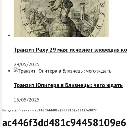
Транзит Раху 29 мая: исчезнет зловещая к
29/05/2025
Транзит Юпитера в Близнецы: чего ждать
15/05/2025
Вы здесь:
Главная
»
ac446f3dd481c94458109e6839fe907f
ac446f3dd481c94458109e6