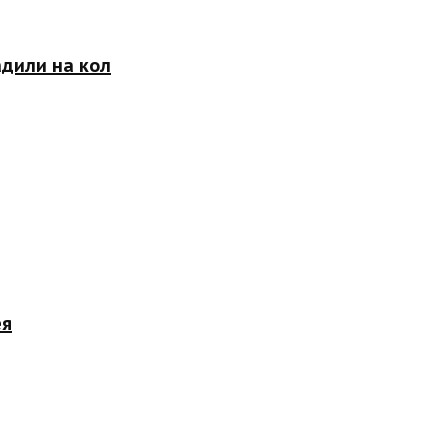
адили на кол
ея