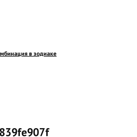
омбинация в зодиаке
839fe907f