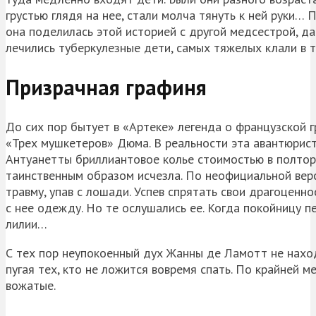
грустью глядя на нее, стали молча тянуть к ней руки… 
она поделилась этой историей с другой медсестрой, дав
лечились туберкулезные дети, самых тяжелых клали в 
Призрачная графиня
До сих пор бытует в «Артеке» легенда о французской
«Трех мушкетеров» Дюма. В реальности эта авантюрист
Антуанетты бриллиантовое колье стоимостью в полтора
таинственным образом исчезла. По неофициальной верс
травму, упав с лошади. Успев спрятать свои драгоценно
с нее одежду. Но те ослушались ее. Когда покойницу п
лилии…
С тех пор неупокоенный дух Жанны де Ламотт не наход
пугая тех, кто не ложится вовремя спать. По крайней 
вожатые.