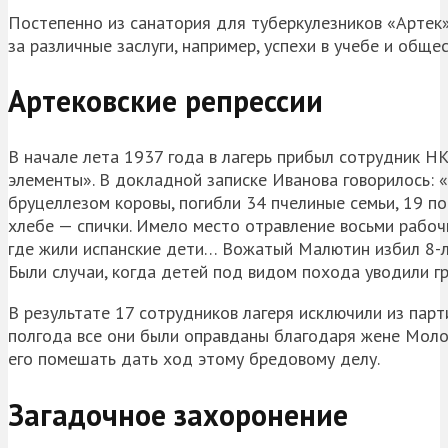
Постепенно из санатория для туберкулезников «Артек»
за различные заслуги, например, успехи в учебе и общ
Артековские репрессии
В начале лета 1937 года в лагерь прибыл сотрудник Н
элементы». В докладной записке Иванова говорилось: 
бруцеллезом коровы, погибли 34 пчелиные семьи, 19 по
хлебе — спички. Имело место отравление восьми рабоч
где жили испанские дети… Вожатый Малютин избил 8-л
Были случаи, когда детей под видом похода уводили г
В результате 17 сотрудников лагеря исключили из парти
полгода все они были оправданы благодаря жене Моло
его помешать дать ход этому бредовому делу.
Загадочное захоронение