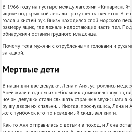
В 1966 году на пустыре между лагерями «Кипарисный»
ящике под крышкой лежали сразу шесть скелетов. Все
голов и кистей рук. Внизу находился слой морского пес
размеру ящик, где лежали недостающие части тел. Под 
обнаружили останки грудного младенца.
Почему тела мужчин с отрубленными головами и руками
загадкой.
Мертвые дети
В наши дни две девушки, Лена и Аня, устроились медсес
Аней жили в одном из небольших домиков-корпусов, вд
ночам девушки стали слышать странные звуки: шаги в к
ручку двери их спальни… Иногда, проснувшись, Лена и 
же с тумбочек кто-то невидимый скидывал книги.
Как-то Аня отправилась с детьми в поход, и Лена оста
туда медленно входят дети. Были они разного возраста,