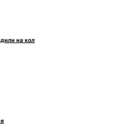
адили на кол
ея