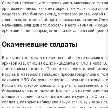
Самое интересное, что верхняя часть массивного мета
протяжении нескольких лет окрестные мальчишки ловили
существо. Это был гуманоид, метрового роста, худой и
длинными, ноги же, наоборот, слишком короткими. Од
мальчишки, завидев его, бросали в него камнями и сущ
приехали люди в форме, подняли металлический цилиндр
Окаменевшие солдаты
В девяностые годы в отечественной прессе появился р
архивов КГБ, описывающих инциденты с НЛО в небе СССР
достоянием гласности. Первым этот эпизод опубликовал
России. В материале западной прессы говорилось о том
появился НЛО. Следуя инструкции, военные атаковали е
Когда он с треском врезался в грунт, из космического
большими черными глазами. Как только пятеро иноплан
обнялись за плечи и слились в единое существо. Оно на
солдаты, которые наблюдали яркую вспышку и взрыв св
статуи. Выжило лишь двое военнослужащих, догадавших