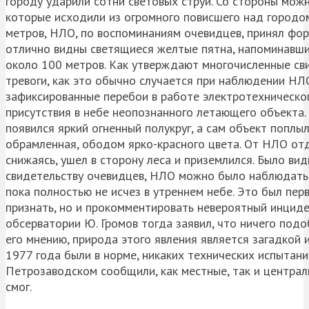
городу ударили сотни световых струй. Со стороны мож
которые исходили из огромного повисшего над городо
метров, НЛО, по воспоминаниям очевидцев, принял фор
отлично видны светящиеся желтые пятна, напоминавши
около 100 метров. Как утверждают многочисленные св
тревоги, как это обычно случается при наблюдении НЛ
зафиксированные перебои в работе электротехническо
присутствия в небе неопознанного летающего объекта
появился яркий огненный полукруг, а сам объект поплы
обрамленная, ободом ярко-красного цвета. От НЛО от
снижаясь, ушел в сторону леса и приземлился. Было вид
свидетельству очевидцев, НЛО можно было наблюдать в
пока полностью не исчез в утреннем небе. Это был пер
признать, но и прокомментировать невероятный инцид
обсерватории Ю. Громов тогда заявил, что ничего под
его мнению, природа этого явления является загадкой 
1977 года были в норме, никаких технических испытан
Петрозаводском сообщили, как местные, так и централ
смог.