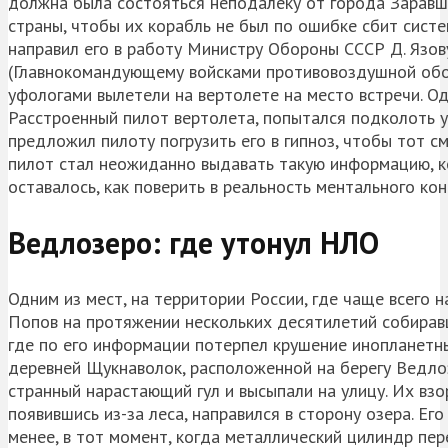
должна была состояться неподалеку от города Заравш
страны, чтобы их корабль не был по ошибке сбит систе
направил его в работу Министру Обороны СССР Д. Язов
(Главнокомандующему войсками противовоздушной оборо
уфологами вылетели на вертолете на место встречи. Од
Расстроенный пилот вертолета, попытался подколоть 
предложил пилоту погрузить его в гипноз, чтобы тот с
пилот стал неожиданно выдавать такую информацию, ко
оставалось, как поверить в реальность ментального ко
Ведлозеро: где утонул НЛО
Одним из мест, на территории России, где чаще всего
Попов на протяжении нескольких десятилетий собиравш
где по его информации потерпел крушение инопланетн
деревней Щукнаволок, расположенной на берегу Ведл
странный нарастающий гул и высыпали на улицу. Их вз
появившись из-за леса, направился в сторону озера. Е
менее, в тот момент, когда металлический цилиндр пер