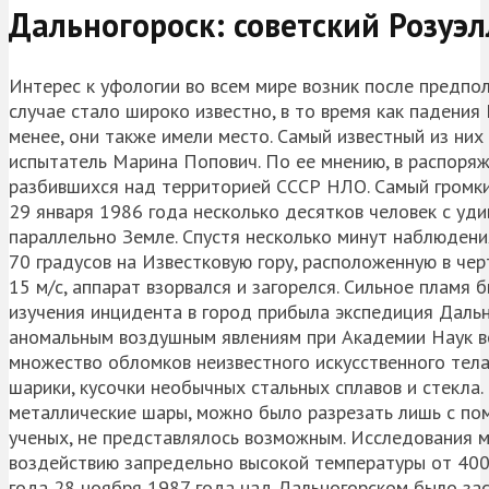
Дальногороск: советский Розуэл
Интерес к уфологии во всем мире возник после предпо
случае стало широко известно, в то время как падения
менее, они также имели место. Самый известный из них 
испытатель Марина Попович. По ее мнению, в распоряж
разбившихся над территорией СССР НЛО. Самый громкий
29 января 1986 года несколько десятков человек с у
параллельно Земле. Спустя несколько минут наблюдения
70 градусов на Известковую гору, расположенную в че
15 м/с, аппарат взорвался и загорелся. Сильное пламя 
изучения инцидента в город прибыла экспедиция Даль
аномальным воздушным явлениям при Академии Наук во
множество обломков неизвестного искусственного тела
шарики, кусочки необычных стальных сплавов и стекла.
металлические шары, можно было разрезать лишь с по
ученых, не представлялось возможным. Исследования 
воздействию запредельно высокой температуры от 4000
года 28 ноября 1987 года над Дальногорском было за