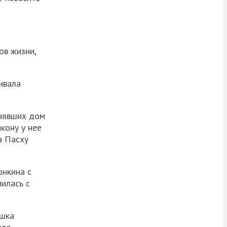
ов жизни,
ивала
анявших дом
кону у нее
а Пасху
онкина с
илась с
ашка