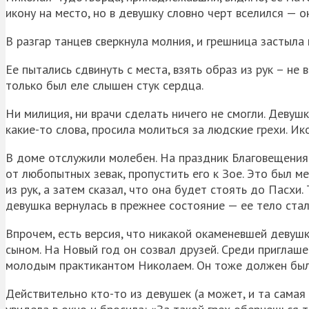
икону на место, но в девушку словно черт вселился — о
В разгар танцев сверкнула молния, и грешница застыла 
Ее пытались сдвинуть с места, взять образ из рук – не
только был еле слышен стук сердца.
Ни милиция, ни врачи сделать ничего не смогли. Девушк
какие-то слова, просила молиться за людские грехи. Ик
В доме отслужили молебен. На праздник Благовещения
от любопытных зевак, пропустить его к Зое. Это был м
из рук, а затем сказал, что она будет стоять до Пасхи
девушка вернулась в прежнее состояние — ее тело стал
Впрочем, есть версия, что никакой окаменевшей девуш
сыном. На Новый год он созвал друзей. Среди приглаше
молодым практикантом Николаем. Он тоже должен был 
Действительно кто-то из девушек (а может, и та сама