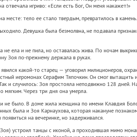
на отвечала игриво: «Если есть Бог, Он меня накажет!»
на месте: тело ее стало твердым, превратилось в камень.
 выходило. Девушка была безмолвна, не подавала признак
а не ела и не пила, но оставалась жива. По ночам выкрик
ону Зоя по-прежнему держала в руках.
 явился какой-то старец — уговорил милиционеров, охр
естный иеромонах Серафим Тяпочкин. Он смог вытащить и
. Так и случилось: Зоя простояла неподвижно 128 дней. Н
о мягким. Через три дня она умерла.
ки не было. В доме жила женщина по имени Клавдия Бол
нных была и Зоя Карнаухова, которая накануне познаком
появиться на вечеринке, но задерживался.
я Зоя) устроил танцы с иконой, а проходившая мимо мон