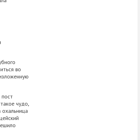
ала
н
убного
иться во
еизложенную
 пост
такое чудо,
а охальница
ицейский
решило