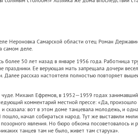
 ты соляным столбом!» Хозяйка же дома впоследствии ст
селе Нероновка Самарской области отец Роман Держави
а самом деле.
ь более 50 лет назад в январе 1956 года. Работница тр
е праздники. Ее верующая мать запрещала дочери весел
н. Далее рассказ настоятеля полностью повторяет выш
 чуде. Михаил Ефремов, в 1952—1959 годах занимавший
ледующий комментарий местной прессе: «Да, произошло 
 и сказала: вот в этом доме танцевала молодежь, и одн
И пошло, начал собираться народ. Тут же выставили мил
о позорного явления. Но бюро обкома посоветовалось и 
 никаких танцев там не было, живет там старуха».