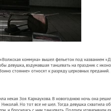
е «Волжская коммуна» вышел фельетон под названием «Д
кобы девушка, вздумавшая танцевать на праздник с икон
«Зоино стояние» относят к разряду церковных преданий.
ила некая Зоя Карнаухова. В новогоднюю ночь она реши
 Николай. Но тот все не шел. Тогда девушка схватила об
и, и бросилась с ним танцевать. Подруги уговаривали е