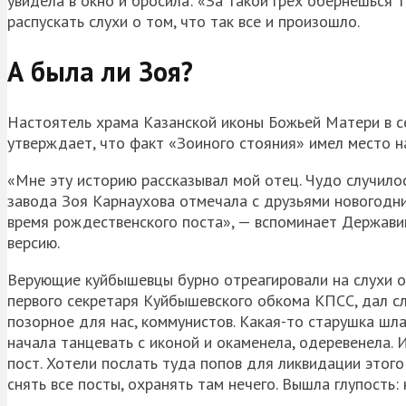
увидела в окно и бросила: «За такой грех обернешься
распускать слухи о том, что так все и произошло.
А была ли Зоя?
Настоятель храма Казанской иконы Божьей Матери в 
утверждает, что факт «Зоиного стояния» имел место н
«Мне эту историю рассказывал мой отец. Чудо случилос
завода Зоя Карнаухова отмечала с друзьями новогодни
время рождественского поста», — вспоминает Держави
версию.
Верующие куйбышевцы бурно отреагировали на слухи о
первого секретаря Куйбышевского обкома КПСС, дал с
позорное для нас, коммунистов. Какая-то старушка шла
начала танцевать с иконой и окаменела, одеревенела. 
пост. Хотели послать туда попов для ликвидации этог
снять все посты, охранять там нечего. Вышла глупость: