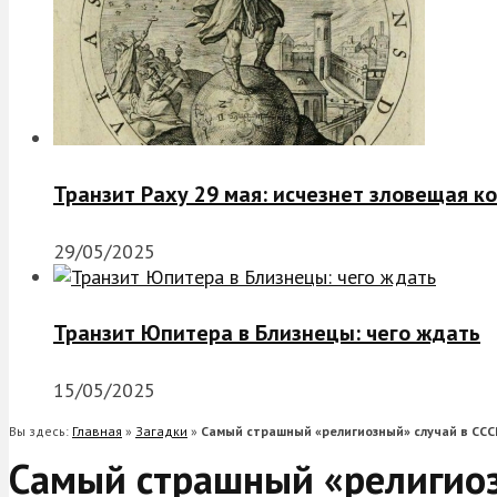
Транзит Раху 29 мая: исчезнет зловещая к
29/05/2025
Транзит Юпитера в Близнецы: чего ждать
15/05/2025
Вы здесь:
Главная
»
Загадки
»
Самый страшный «религиозный» случай в ССС
Самый страшный «религиоз