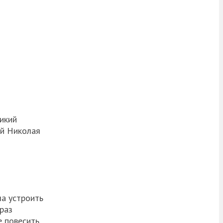
икий
ой Николая
ла устроить
раз
е повесить