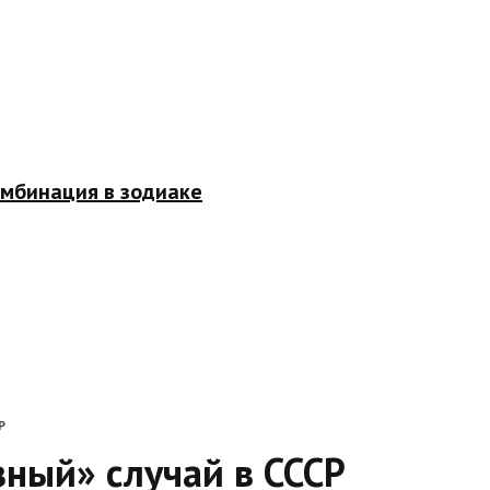
омбинация в зодиаке
Р
ный» случай в СССР