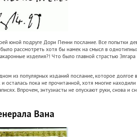
оей юной подруге Дори Пенни послание. Все попытки де
о было рассмотреть хотя бы намек на смысл в однотипны
акаронные изделия?! Что было главной страстью Элгара
одном из популярных изданий послание, которое долгое 
к и осталась пока не прочитанной, хотя многие находил
писях. Впрочем, энтузиасты не опускают руки, снова и с
енерала Вана