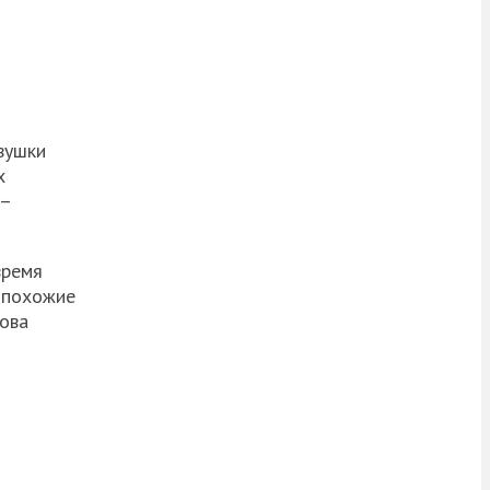
вушки
х
 –
время
и похожие
нова