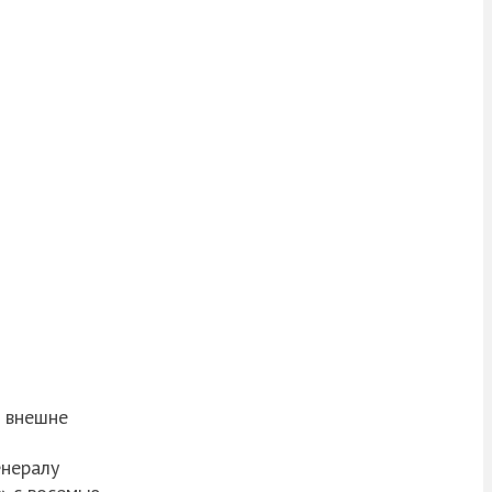
й внешне
енералу