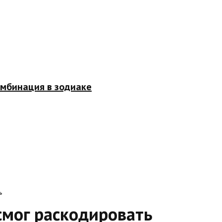
омбинация в зодиаке
ь
смог раскодировать