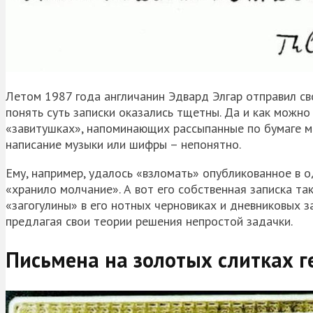
Летом 1987 года англичанин Эдвард Элгар отправил св
понять суть записки оказались тщетны. Да и как можн
«завитушках», напоминающих рассыпанные по бумаге м
написание музыки или шифры – непонятно.
Ему, например, удалось «взломать» опубликованное в 
«хранило молчание». А вот его собственная записка та
«загогулины» в его нотных черновиках и дневниковых за
предлагая свои теории решения непростой задачки.
Письмена на золотых слитках г