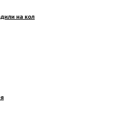
адили на кол
ея