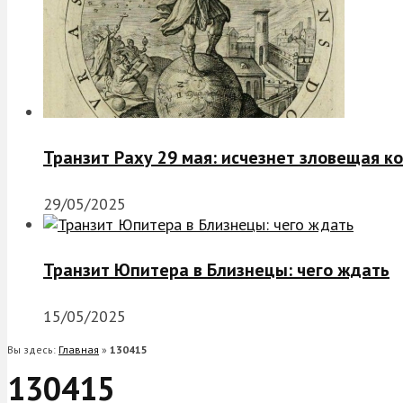
Транзит Раху 29 мая: исчезнет зловещая к
29/05/2025
Транзит Юпитера в Близнецы: чего ждать
15/05/2025
Вы здесь:
Главная
»
130415
130415