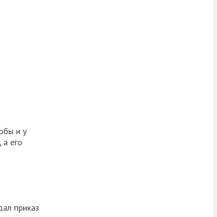
обы и у
 а его
дал приказ