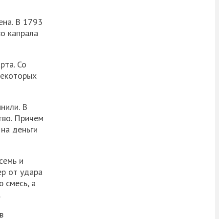
ена. В 1793
во капрала
рта. Со
некоторых
нили. В
тво. Причем
 на деньги
семь и
ер от удара
 смесь, а
.
в