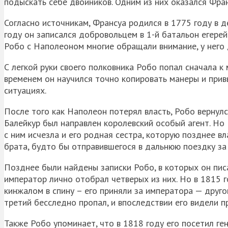
подыскать себе двойников. Одним из них оказался Фра
Согласно источникам, Франсуа родился в 1775 году в 
году он записался добровольцем в 1-й батальон егерей
Робо с Наполеоном многие обращали внимание, у него
С легкой руки своего полковника Робо попал сначала к
временем он научился точно копировать манеры и привы
ситуациях.
После того как Наполеон потерял власть, Робо вернулс
Балейкур был направлен королевский особый агент. Но 
с ним исчезла и его родная сестра, которую позднее в
брата, будто бы отправившегося в дальнюю поездку за
Позднее были найдены записки Робо, в которых он пис
император лично отобрал четверых из них. Но в 1815 
кинжалом в спину – его приняли за императора — друго
третий бесследно пропал, и впоследствии его видели 
Также Робо упоминает, что в 1818 году его посетил ген