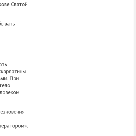
рове Святой
бывать
ать
 скарлатины
вым. При
тело
еловеком
чезновения
ператором».