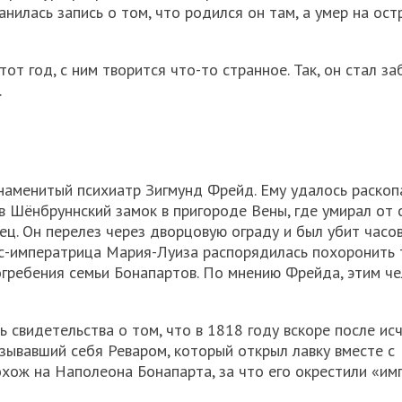
илась запись о том, что родился он там, а умер на ост
от год, с ним творится что-то странное. Так, он стал за
.
наменитый психиатр Зигмунд Фрейд. Ему удалось раскоп
в Шёнбруннский замок в пригороде Вены, где умирал от
ец. Он перелез через дворцовую ограду и был убит часо
кс-императрица Мария-Луиза распорядилась похоронить 
огребения семьи Бонапартов. По мнению Фрейда, этим ч
ь свидетельства о том, что в 1818 году вскоре после ис
зывавший себя Реваром, который открыл лавку вместе с
хож на Наполеона Бонапарта, за что его окрестили «им