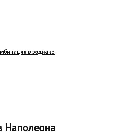
омбинация в зодиаке
в Наполеона