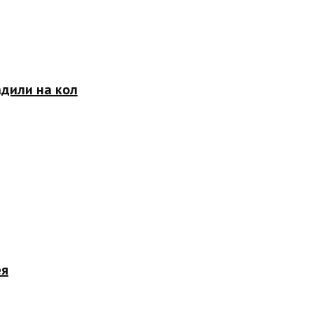
адили на кол
ея