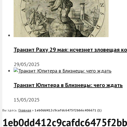
Транзит Раху 29 мая: исчезнет зловещая к
29/05/2025
Транзит Юпитера в Близнецы: чего ждать
15/05/2025
Вы здесь:
Главная
»
1eb0dd412c9cafdc6475f2bb6c406671 (1)
1eb0dd412c9cafdc6475f2bb