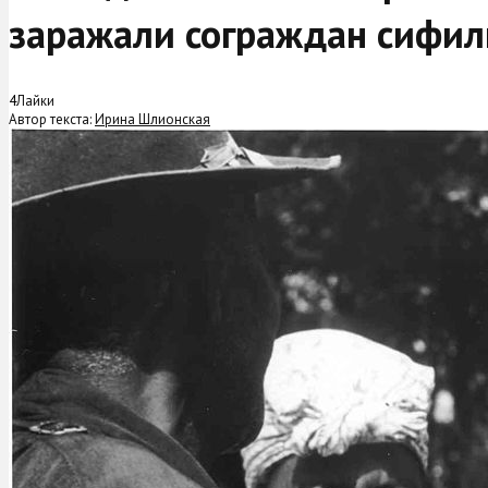
заражали сограждан сифи
4
Лайки
Автор текста:
Ирина Шлионская