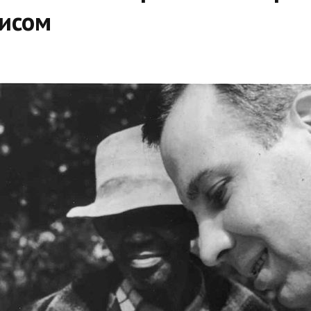
лисом