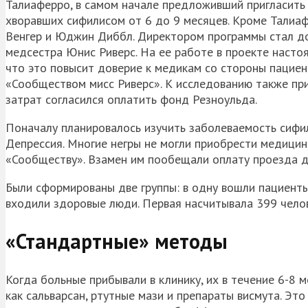
Талиаферро, в самом начале предложивший пригласить
хворавших сифилисом от 6 до 9 месяцев. Кроме Талиаф
Венгер и Юджин Диббл. Директором программы стал до
медсестра Юнис Риверс. На ее работе в проекте насто
что это повысит доверие к медикам со стороны пациент
«Сообществом мисс Риверс». К исследованию также пр
затрат согласился оплатить фонд Резноульда.
Поначалу планировалось изучить заболеваемость сифил
Депрессия. Многие негры не могли приобрести медицин
«Сообществу». Взамен им пообещали оплату проезда до
Были сформированы две группы: в одну вошли пациенты
входили здоровые люди. Первая насчитывала 399 челов
«Стандартные» методы
Когда больные прибывали в клинику, их в течение 6-8 
как сальварсан, ртутные мази и препараты висмута. Эт