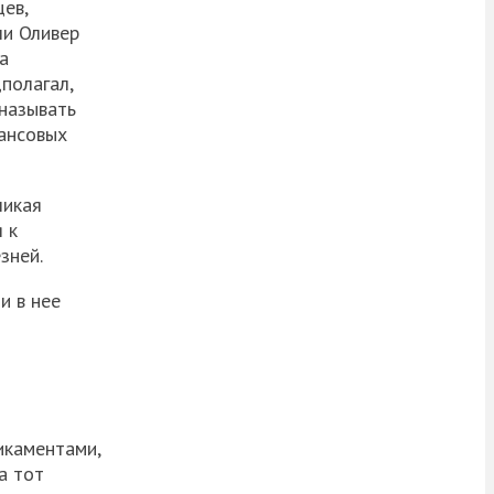
ев,
чи Оливер
а
полагал,
 называть
нансовых
ликая
 к
зней.
и в нее
икаментами,
а тот