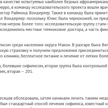
 в качестве испытуемых наиболее бедных афроамериканц
ерро, в команду исследовательского проекта вошли вра
ктор Раймонд Вондерлер. Также в команду была принят
ял Вондерлер: поскольку Юнис была чернокожей, он пред
ов-негров. Более того: исследовательскую группу стали
исоединились местные темнокожие доктора, а часть фи
исом среди населения округа Макон. В разгаре была Ве
скую страховку и получили предложения присоединиться
 клиники, бесплатное питание и лечение от легких боле
, болевшие сифилисом, вторая группа была контрольной 
ек, вторая – 201.
месяцев обследовали, затем начинали лечить такими мед
о был стандартный способ лечения сифилиса, известный н