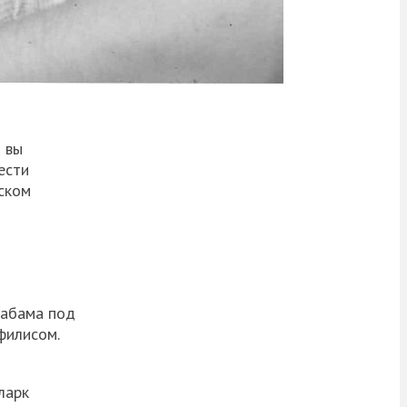
 вы
ести
ском
лабама под
филисом.
ларк