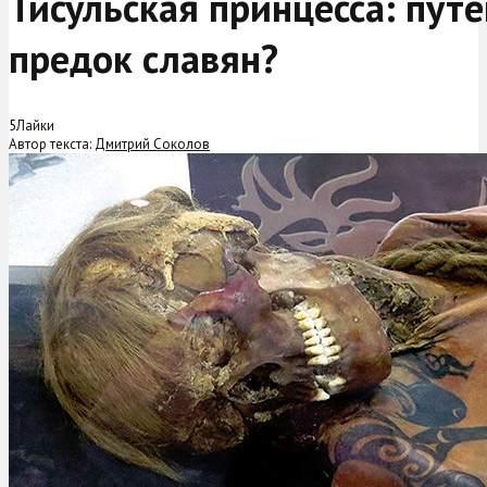
Тисульская принцесса: пут
предок славян?
5
Лайки
Автор текста:
Дмитрий Соколов