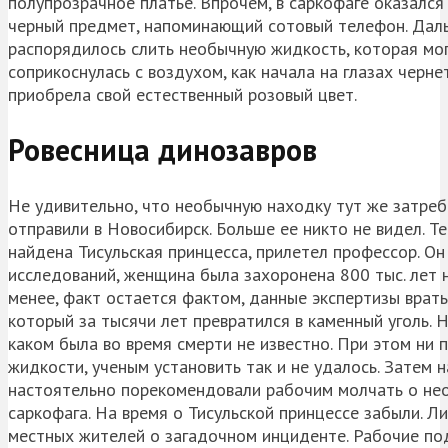
полупрозрачное платье. Впрочем, в саркофаге оказался
черный предмет, напоминающий сотовый телефон. Даль
распорядилось слить необычную жидкость, которая мог
соприкоснулась с воздухом, как начала на глазах черне
приобрела свой естественный розовый цвет.
Ровесница динозавров
Не удивительно, что необычную находку тут же затребо
отправили в Новосибирск. Больше ее никто не видел. Те
найдена Тисульская принцесса, прилетел профессор. О
исследований, женщина была захоронена 800 тыс. лет н
менее, факт остается фактом, данные экспертизы врать
который за тысячи лет превратился в каменный уголь. Н
каком была во время смерти не известно. При этом ни
жидкости, ученым установить так и не удалось. Затем н
настоятельно порекомендовали рабочим молчать о не
саркофага. На время о Тисульской принцессе забыли. 
местных жителей о загадочном инциденте. Рабочие под