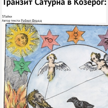
Транзит Сатурна в Козерог:
3
Лайки
Автор текста:
Роберт Фладд