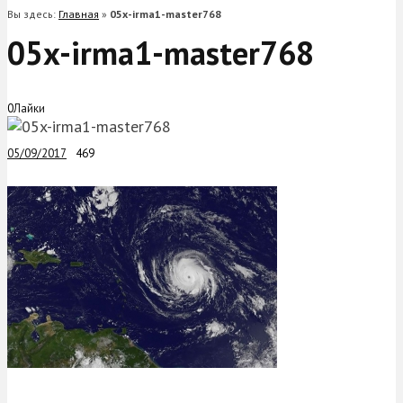
Вы здесь:
Главная
»
05x-irma1-master768
05x-irma1-master768
0
Лайки
05/09/2017
469