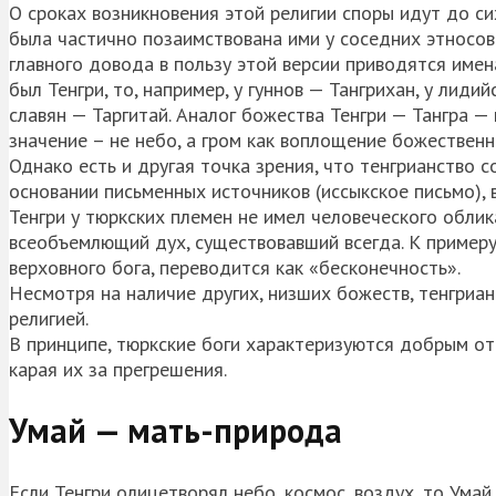
О сроках возникновения этой религии споры идут до си
была частично позаимствована ими у соседних этносов 
главного довода в пользу этой версии приводятся имен
был Тенгри, то, например, у гуннов — Тангрихан, у лидий
славян — Таргитай. Аналог божества Тенгри — Тангра — 
значение – не небо, а гром как воплощение божественн
Однако есть и другая точка зрения, что тенгрианство
основании письменных источников (иссыкское письмо), 
Тенгри у тюркских племен не имел человеческого облик
всеобъемлющий дух, существовавший всегда. К примеру,
верховного бога, переводится как «бесконечность».
Несмотря на наличие других, низших божеств, тенгриа
религией.
В принципе, тюркские боги характеризуются добрым от
карая их за прегрешения.
Умай — мать-природа
Если Тенгри олицетворял небо, космос, воздух, то Ума