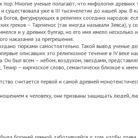
х пор. Многие ученые полагают, что мифология древних
и существовала уже в III тысячелетии до нашей эры. В к
а богов, фигурирующих в религиях соседних народов: ес
ских греков – Таргиенос (так иногда называли Зевса), у с
имелся и у древних булгар, но его имя имело несколько 
ого наказания за прегрешения.
 создано тюрками самостоятельно. Такой вывод ученые д
впервые описавших это религиозное течение в IV веке на
а. Он был всем – небом, воздухом, звездами, представля
 Тенир – киргизское слово, семантически близкое к имен
нтство считается первой и самой древней монотеистичес
ношением к человеку, они призваны защищать людей, ли
й была богиней земной. заботившейся о том, чтобы трава