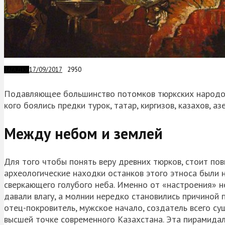
17/09/2017
2950
ЗАГАДКИ
Подавляющее большинство потомков тюркских народов 
кого боялись предки турок, татар, киргизов, казахов, а
Между небом и землей
Для того чтобы понять веру древних тюрков, стоит по
археологические находки останков этого этноса были н
сверкающего голубого неба. Именно от «настроения» н
давали влагу, а молнии нередко становились причиной
отец-покровитель, мужское начало, создатель всего су
высшей точке современного Казахстана. Эта пирамидаль