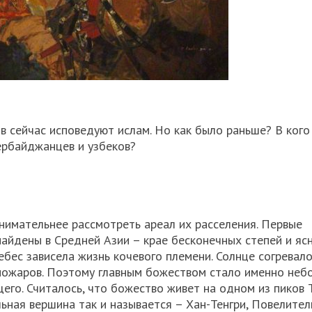
сейчас исповедуют ислам. Но как было раньше? В кого 
зербайджанцев и узбеков?
внимательнее рассмотреть ареал их расселения. Первые
айдены в Средней Азии – крае бесконечных степей и ясн
ебес зависела жизнь кочевого племени. Солнце согревал
 пожаров. Поэтому главным божеством стало именно небо
щего. Считалось, что божество живет на одном из пиков 
ная вершина так и называется – Хан-Тенгри, Повелител