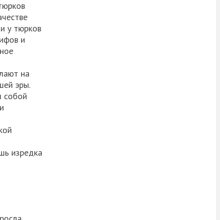
 тюрков
ачестве
ли у тюрков
кифов и
иное
елают на
шей эры.
л собой
и
кой
шь изредка
 росла