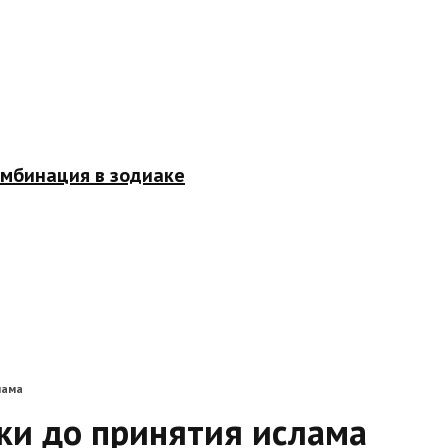
омбинация в зодиаке
лама
ки до принятия ислама