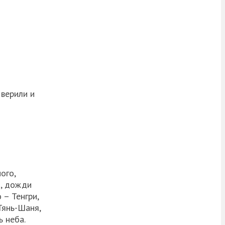
верили и
ого,
о, дожди
 – Тенгри,
Тянь-Шаня,
ь неба.