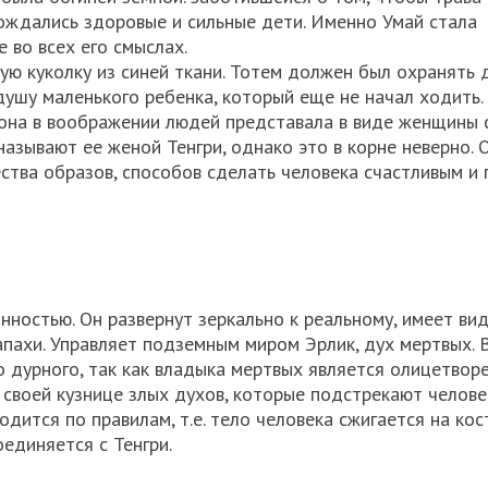
рождались здоровые и сильные дети. Именно Умай стала
 во всех его смыслах.
ую куколку из синей ткани. Тотем должен был охранять 
душу маленького ребенка, который еще не начал ходить.
 она в воображении людей представала в виде женщины 
азывают ее женой Тенгри, однако это в корне неверно. 
ства образов, способов сделать человека счастливым и
нностью. Он развернут зеркально к реальному, имеет ви
апахи. Управляет подземным миром Эрлик, дух мертвых. В
о дурного, так как владыка мертвых является олицетвор
в своей кузнице злых духов, которые подстрекают челове
ится по правилам, т.е. тело человека сжигается на кост
единяется с Тенгри.