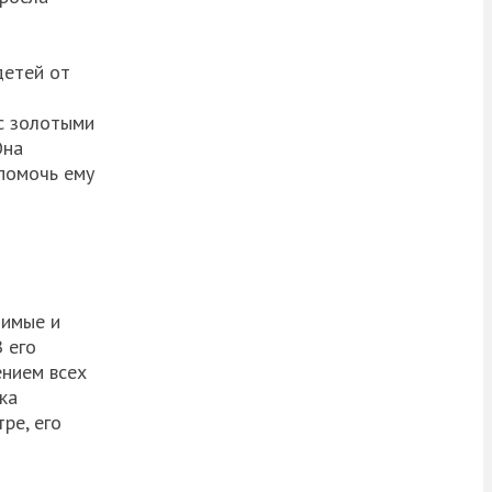
детей от
с золотыми
Она
 помочь ему
димые и
 его
ением всех
ка
ре, его