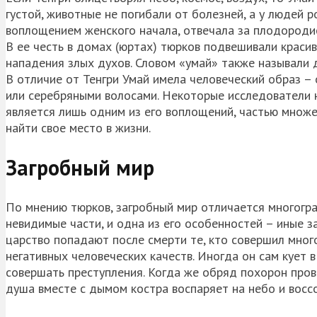
густой, животные не погибали от болезней, а у людей 
воплощением женского начала, отвечала за плодородие
В ее честь в домах (юртах) тюрков подвешивали красив
нападения злых духов. Словом «умай» также называли 
В отличие от Тенгри Умай имела человеческий образ –
или серебряными волосами. Некоторые исследователи н
является лишь одним из его воплощений, частью множе
найти свое место в жизни.
Загробный мир
По мнению тюрков, загробный мир отличается многогра
невидимые части, и одна из его особенностей – иные з
царство попадают после смерти те, кто совершил мног
негативных человеческих качеств. Иногда он сам кует 
совершать преступления. Когда же обряд похорон провод
душа вместе с дымом костра воспаряет на небо и воссо