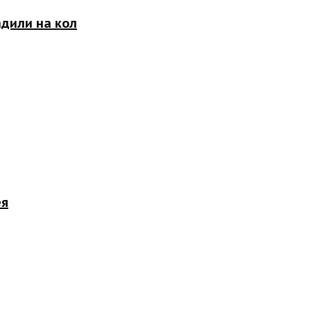
адили на кол
ея