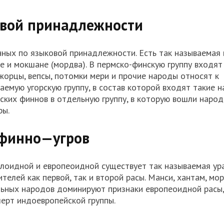
вой принадлежности
нных по языковой принадлежности. Есть так называемая
не и мокшане (мордва). В
пермско
-финскую группу входя
жорцы
,
вепсы
, потомки
мери
и прочие народы относят к
емую угорскую группу, в состав которой входят такие н
ских финнов в отдельную группу, в которую вошли народ
ры.
финно
—
угров
олоидной и европеоидной существует так называемая ур
телей как первой, так и второй расы.
Манси
, хантам, мо
альных народов доминируют признаки европеоидной расы,
ерт индоевропейской группы.