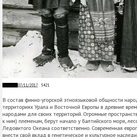
07/11/2017
5421
ЗАГАДКИ
В состав
финно
-угорской
этноязыковой
общности народ
территориях Урала и Восточной Европы в древние врем
народами для своих территорий. Огромные пространст
к ним) племенам, берут начало у Балтийского моря, ле
Ледовитого Океана соответственно. Современная евро
внести свой вклад в генетическое и культурное наследи