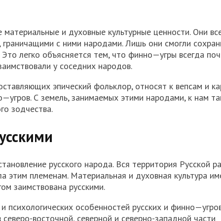
 материальные и духовные культурные ценности. Они вс
 граничащими с ними народами. Лишь они смогли сохран
. Это легко объясняется тем, что
финно
—
угры
всегда поч
озаимствовали у соседних народов.
 составляющих эпический фольклор, относят к
вепсам
и ка
о
—
угров
. С земель, занимаемых этими народами, к нам т
го зодчества.
усскими
тановление русского народа. Вся территория Русской ра
а этим племенам. Материальная и духовная культура им
гом заимствована русскими.
 и психологических особенностей русских и
финно
—
угро
в северо-восточной, северной и северно-западной части