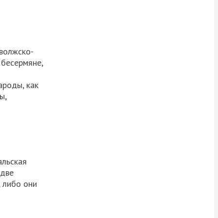
волжско
-
т
бесермяне
,
ароды, как
ы,
альская
рдве
 либо они