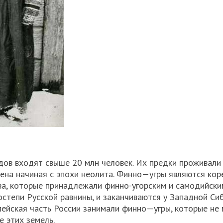
ов входят свыше 20 млн человек. Их предки проживали
ена начиная с эпохи неолита.
Финно
—
угры
являются кор
ва, которые принадлежали
финно
-угорским и
самодийски
состепи Русской равнины, и заканчиваются у Западной Си
пейская часть России занимали
финно
—
угры
, которые не
е этих земель.