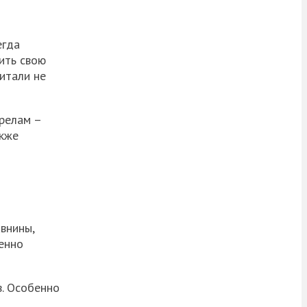
егда
ить свою
итали не
релам –
акже
внины,
енно
в
. Особенно