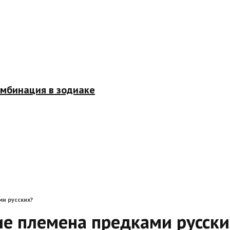
омбинация в зодиаке
ми русских?
ие племена предками русски