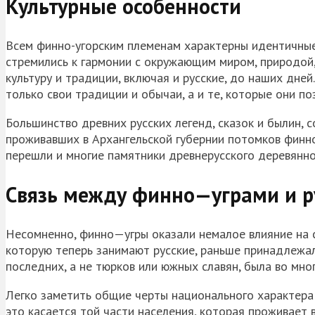
Культурные особенности
Всем
финно
-угорским племенам характерны идентичные
стремились к гармонии с окружающим миром, природой,
культуру и традиции, включая и русские, до наших дней
только свои традиции и обычаи, а и те, которые они п
Большинство древних русских легенд, сказок и былин,
проживавших в Архангельской губернии потомков
финн
перешли и многие памятники древнерусского деревянно
Связь между
финно
—
уграми
и р
Несомненно,
финно
—
угры
оказали немалое влияние на с
которую теперь занимают русские, раньше принадлежал
последних, а не тюрков или южных славян, была во мно
Легко заметить общие черты национального характера
это касается той части населения, которая проживает 