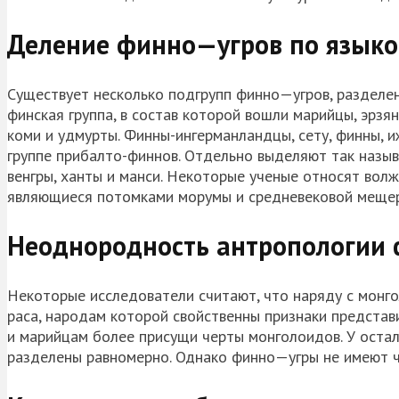
Деление
финно
—
угров
по языко
Существует несколько подгрупп
финно
—
угров
, разделе
финская группа, в состав которой вошли
марийцы
, эрзя
коми и удмурты. Финны-
ингерманландцы
, сету, финны,
и
группе
прибалто
-финнов. Отдельно выделяют так называ
венгры, ханты и
манси
. Некоторые ученые относят волж
являющиеся потомками морумы и средневековой меще
Неоднородность антропологии
Некоторые исследователи считают, что наряду с монг
раса, народам которой свойственны признаки представи
и
марийцам
более присущи черты
монголоидов
. У ост
разделены равномерно. Однако
финно
—
угры
не имеют ч