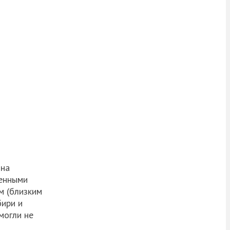
 на
енными
м
(близким
бири и
 могли не