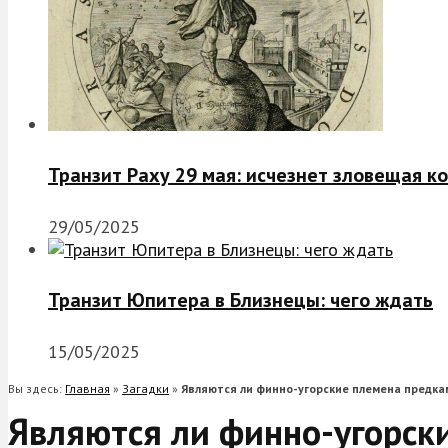
Транзит Раху 29 мая: исчезнет зловещая к
29/05/2025
Транзит Юпитера в Близнецы: чего ждать
15/05/2025
Вы здесь:
Главная
»
Загадки
»
Являются ли финно-угорские племена предка
Являются ли финно-угорск