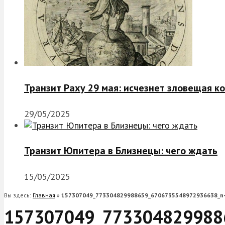
Транзит Раху 29 мая: исчезнет зловещая к
29/05/2025
Транзит Юпитера в Близнецы: чего ждать
15/05/2025
Вы здесь:
Главная
»
157307049_773304829988659_6706735548972936638_n
157307049_773304829988