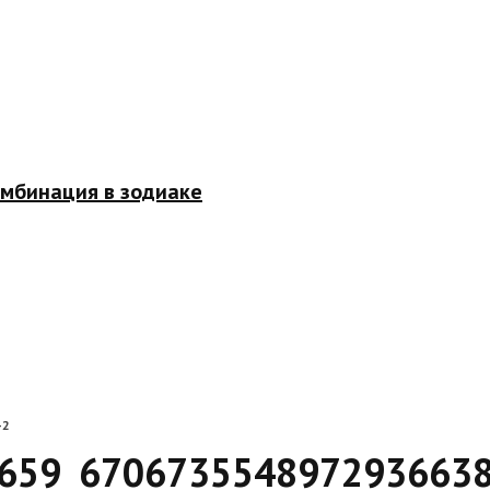
омбинация в зодиаке
-2
659_6706735548972936638