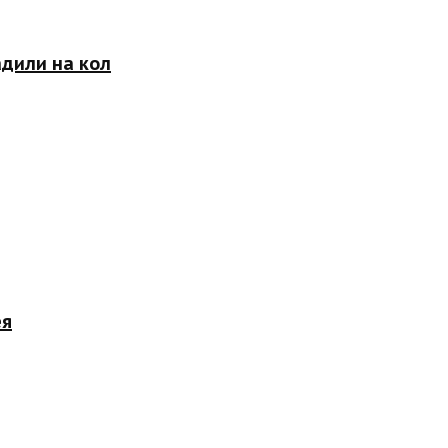
адили на кол
ея