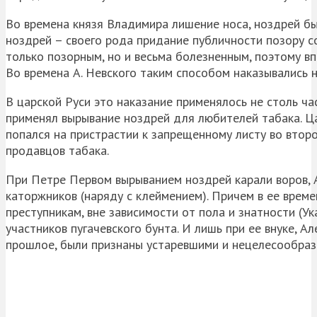
Во времена князя Владимира лишение носа, ноздрей б
ноздрей – своего рода придание публичности позору с
только позорным, но и весьма болезненным, поэтому вп
Во времена А. Невского таким способом наказывались
В царской Руси это наказание применялось не столь ча
применял вырывание ноздрей для любителей табака. Ца
попался на пристрастии к запрещенному листу во второ
продавцов табака.
При Петре Первом вырыванием ноздрей карали воров,
каторжников (наряду с клеймением). Причем в ее врем
преступникам, вне зависимости от пола и знатности (У
участников пугачевского бунта. И лишь при ее внуке, А
прошлое, были признаны устаревшими и нецелесообраз