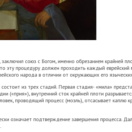
, заключил союз с Богом, именно обрезанием крайней пло
 что эту процедуру должен проходить каждый еврейский 
рейского народа в отличии от окружающих его языческих
е состоит из трех стадий. Первая стадия- «мила» предст
ии («прия»), внутренний сток крайней плоти разрываетс
ловек, проводящий процесс (моэль), отсасывает каплю к
чески означает подтверждение завершения процесса. Да
.