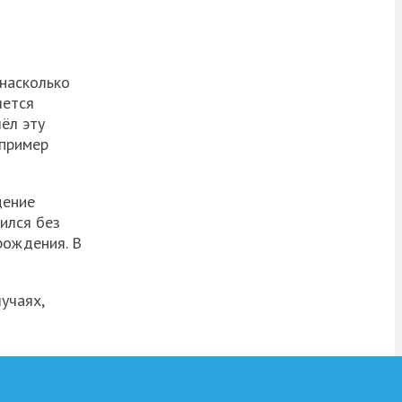
 насколько
яется
ёл эту
 пример
дение
ился без
рождения. В
учаях,