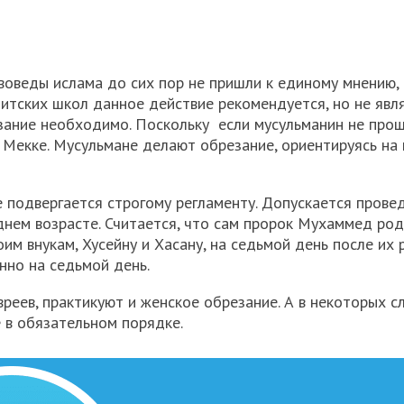
воведы ислама до сих пор не пришли к единому мнению,
нитских школ данное действие рекомендуется, но не явл
езание необходимо. Поскольку если мусульманин не прош
 Мекке. Мусульмане делают обрезание, ориентируясь на
не подвергается строгому регламенту. Допускается прове
днем возрасте. Считается, что сам пророк Мухаммед род
м внукам, Хусейну и Хасану, на седьмой день после их 
нно на седьмой день.
реев, практикуют и женское обрезание. А в некоторых сл
 в обязательном порядке.