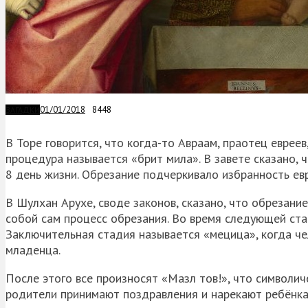
01/01/2018
8448
ЗАГАДКИ
В Торе говорится, что когда-то Авраам, праотец евреев
процедура называется «брит мила». В завете сказано,
8 день жизни. Обрезание подчеркивало избранность ев
В Шулхан Арухе, своде законов, сказано, что обрезани
собой сам процесс обрезания. Во время следующей стад
Заключительная стадия называется «мецица», когда че
младенца.
После этого все произносят «Мазл тов!», что символи
родители принимают поздравления и нарекают ребёнка