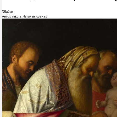
3
Лайки
Автор текста:
Наталья Крамер