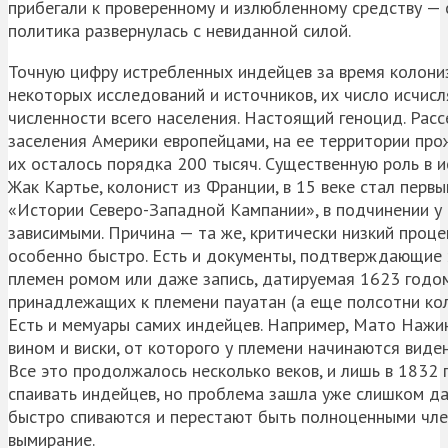
прибегали к проверенному и излюбленному средству — 
политика развернулась с невиданной силой.
Точную цифру истребленных индейцев за время колониз
некоторых исследований и источников, их число исчис
численности всего населения. Настоящий геноцид. Рас
заселения Америки европейцами, на ее территории про
их осталось порядка 200 тысяч. Существенную роль в и
Жак Картье, колонист из Франции, в 15 веке стал перв
«Истории Северо-Западной Кампании», в подчинении у 
зависимыми. Причина — та же, критически низкий проце
особенно быстро. Есть и документы, подтверждающие 
племен ромом или даже запись, датируемая 1623 годом
принадлежащих к племени пауатан (а еще полсотни ко
Есть и мемуары самих индейцев. Например, Мато Нажин
вином и виски, от которого у племени начинаются виде
Все это продолжалось несколько веков, и лишь в 1832
спаивать индейцев, но проблема зашла уже слишком да
быстро спиваются и перестают быть полноценными чле
вымирание.