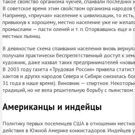
такое свойство организма чукчей, спаивали последних и
В советское время этим свойством организма народов С
Например, «приучая» население к цивилизации, то есть
привыкнув к хорошему, местно население уже не жела
промыслами — пасти оленей и т. п. Оторвавшись еще и
местных пьяниц.
В девяностые схема спаивания населения вновь вернул
получали практически беспрепятственный доступ к зем
художник, даже назвал таких предпринимателей «новы
В 2003 году газета «Трудовая Россия» привела статис
хантов и других народов Севера и Сибири снизилась бол
31 года в наше время). Виновник — спиртное. Некоторы
традиций, но не вела решительную борьбу с пьянством.
Американцы и индейцы
Политику первых поселенцев США в отношении местного
действия в Южной Америке конкистадоров. Индейцев ун