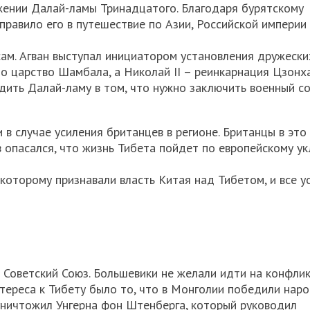
жении Далай-ламы Тринадцатого. Благодаря бурятскому
равило его в путешествие по Азии, Российской империи 
 сам. Агван выступал инициатором установления дружески
то царство Шамбала, а Николай II – реинкарнация Цзонх
дить Далай-ламу в том, что нужно заключить военный со
в случае усиления британцев в регионе. Британцы в это
 опасался, что жизнь Тибета пойдет по европейскому ук
 которому признавали власть Китая над Тибетом, и все у
Советский Союз. Большевики не желали идти на конфлик
тереса к Тибету было то, что в Монголии победили нар
уничтожил Унгерна фон Штенберга, который руководил