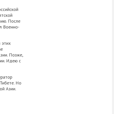
оссийской
ятской
зию. После
л Военно-
 этих
ае
зии. Позже,
ии. Идею с
ератор
Тибете. Но
ой Азии.