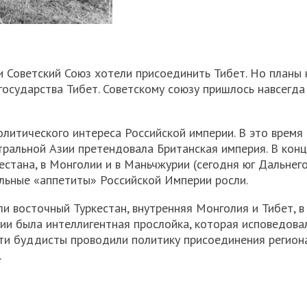
и Советский Союз хотели присоединить Тибет. Но планы
государства Тибет. Советскому союзу пришлось навсегда
олитического интереса Российской империи. В это время
тральной Азии претендовала Британская империя. В конц
естана, в Монголии и в Маньчжурии (сегодня юг Дальнего
альные «аппетиты» Российской Империи росли.
 восточный Туркестан, внутренняя Монголия и Тибет, в
ии была интеллигентная прослойка, которая исповедова
ти буддисты проводили политику присоединения региона
.