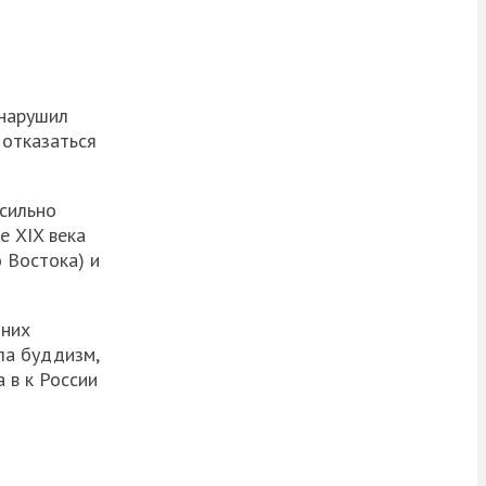
 нарушил
 отказаться
 сильно
е XIX века
 Востока) и
 них
ла буддизм,
 в к России