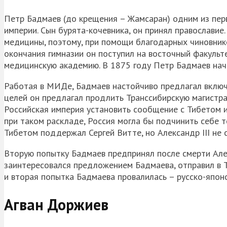
Петр Бадмаев (до крещения – Жамсаран) одним из перв
империи. Сын бурята-кочевника, он принял православие
медицины, поэтому, при помощи благодарных чиновнико
окончания гимназии он поступил на восточный факульт
медицинскую академию. В 1875 году Петр Бадмаев нач
Работая в МИДе, Бадмаев настойчиво предлагал включи
целей он предлагал продлить Транссибирскую магистрал
Российская империя установить сообщение с Тибетом и
при таком раскладе, Россия могла бы подчинить себе 
Тибетом поддержал Сергей Витте, но Александр III не
Вторую попытку Бадмаев предпринял после смерти Алекс
заинтересовался предложением Бадмаева, отправил в Т
и вторая попытка Бадмаева провалилась – русско-япон
Агван Доржиев