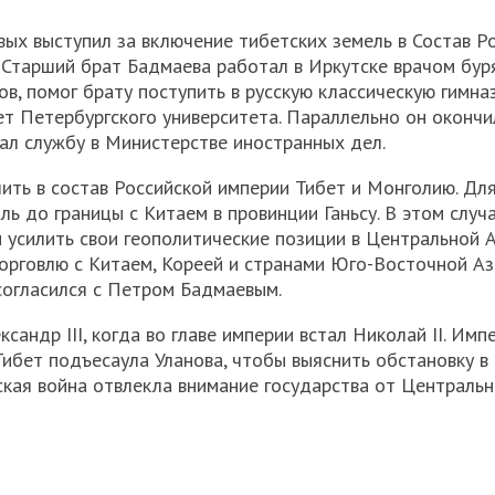
ых выступил за включение тибетских земель в Состав Р
. Старший брат Бадмаева работал в Иркутске врачом бур
в, помог брату поступить в русскую классическую гимна
ет Петербургского университета. Параллельно он окончи
ал службу в Министерстве иностранных дел.
ть в состав Российской империи Тибет и Монголию. Для
ь до границы с Китаем в провинции Ганьсу. В этом случ
 усилить свои геополитические позиции в Центральной А
торговлю с Китаем, Кореей и странами Юго-Восточной Аз
 согласился с Петром Бадмаевым.
андр III, когда во главе империи встал Николай II. Имп
ибет подъесаула Уланова, чтобы выяснить обстановку в 
ская война отвлекла внимание государства от Центральн