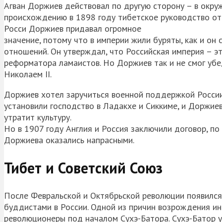
Агван Доржиев действовал по другую сторону – в окру
происхождению в 1898 году тибетское руководство отп
Росси Доржиев придавал огромное
значение, потому что в империи жили буряты, как и он
отношений. Он утверждал, что Российская империя – э
реформатора ламаистов. Но Доржиев так и не смог убе
Николаем II.
Доржиев хотел заручиться военной поддержкой России 
установили господство в Ладакхе и Сиккиме, и Доржиев
утратит культуру.
Но в 1907 году Англия и Россия заключили договор, по
Доржиева оказались напрасными.
Тибет и Советский Союз
После Февральской и Октябрьской революции появился 
буддистами в России. Одной из причин возрождения ин
революционеры под началом Сухэ-Батора. Сухэ-Батор 