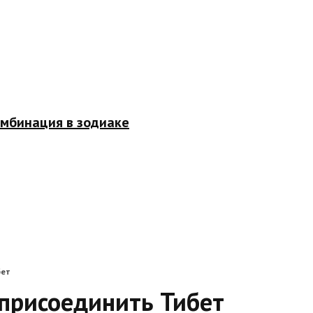
омбинация в зодиаке
бет
 присоединить Тибет