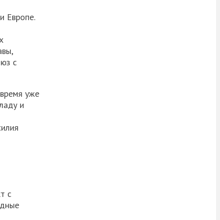
и Европе.
х
авы,
юз с
 время уже
ладу и
силия
т с
одные