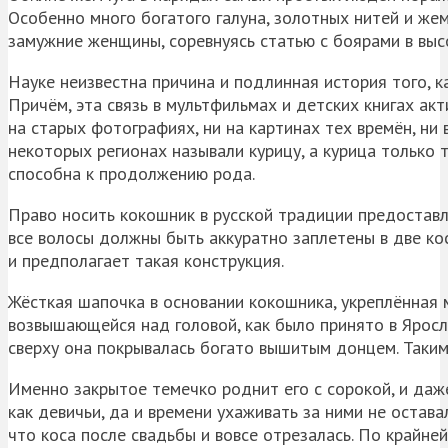
Особенно много богатого галуна, золотных нитей и жемч
замужние женщины, соревнуясь статью с боярами в выс
Науке неизвестна причина и подлинная история того, к
Причём, эта связь в мультфильмах и детских книгах ак
на старых фотографиях, ни на картинах тех времён, ни
некоторых регионах называли курицу, а курица только 
способна к продолжению рода.
Право носить кокошник в русской традиции предоставл
все волосы должны быть аккуратно заплетены в две кос
и предполагает такая конструкция.
Жёсткая шапочка в основании кокошника, укреплённая 
возвышающейся над головой, как было принято в Яросла
сверху она покрывалась богато вышитым донцем. Таким
Именно закрытое темечко роднит его с сорокой, и даж
как девичьи, да и времени ухаживать за ними не остава
что коса после свадьбы и вовсе отрезалась. По крайн