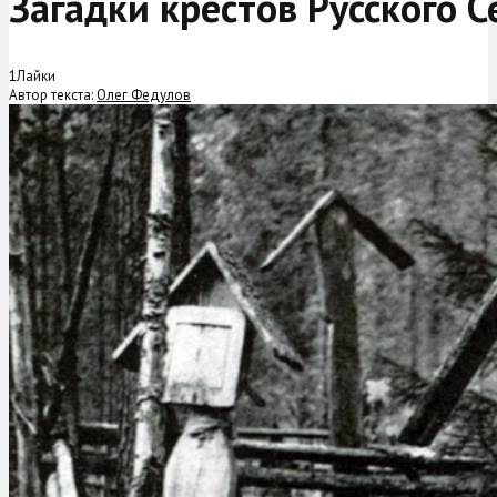
Загадки крестов Русского С
1
Лайки
Автор текста:
Олег Федулов