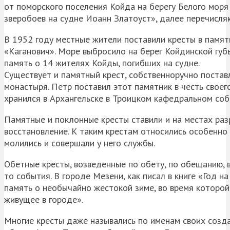
от поморского поселения Койда на берегу Белого моря 
зверобоев на судне Иоанн Златоуст», далее перечисляю
В 1952 году местные жители поставили кресты в памят
«Каганович». Море выбросило на берег Койдинской губы
память о 14 жителях Койды, погибших на судне.
Существует и памятный крест, собственноручно постав
монастыря. Петр поставил этот памятник в честь своего
хранился в Архангельске в Троицком кафедральном соб
Памятные и поклонные кресты ставили и на местах раз
восстановление. К таким крестам относились особенно 
молились и совершали у него службы.
Обетные кресты, возведенные по обету, по обещанию, 
то события. В городе Мезени, как писал в книге «Год на
память о необычайно жестокой зиме, во время которой
живущее в городе».
Многие кресты даже назывались по именам своих созда