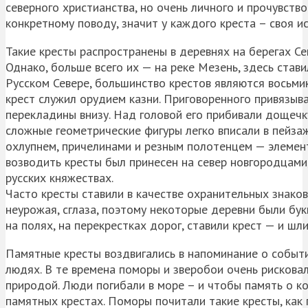
северного христианства, но очень личного и прочувств
конкретному поводу, значит у каждого креста – своя и
Такие кресты распространены в деревнях на берегах Се
Однако, больше всего их — на реке Мезень, здесь ставил
Русском Севере, большинство крестов являются восьми
крест служил орудием казни. Приговоренного привязыва
перекладины внизу. Над головой его прибивали дощечк
сложные геометрические фигуры легко вписали в пейзаж
охлупнем, причелинами и резным полотенцем — элеме
возводить кресты был принесен на север новгородцами,
русских княжествах.
Часто кресты ставили в качестве охранительных знаков
неурожая, сглаза, поэтому некоторые деревни были бук
на полях, на перекрестках дорог, ставили крест — и шли
Памятные кресты воздвигались в напоминание о событии
людях. В те времена поморы и зверобои очень рисковал
природой. Люди погибали в море – и чтобы память о ко
памятных крестах. Поморы почитали такие кресты, как 