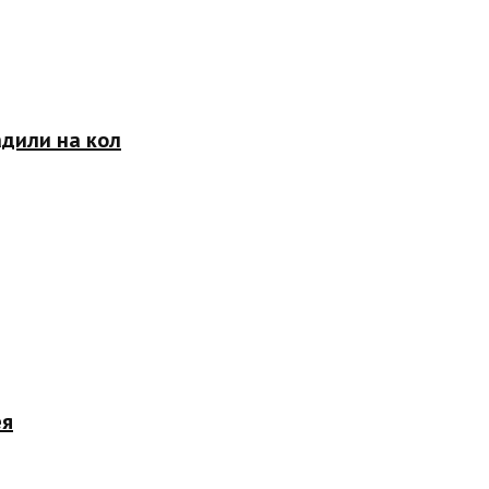
адили на кол
ея