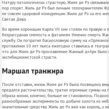
Натуру патологически страстную, Жиля де Рэ связывал
пор спорят. Жиль де Рэ был личным телохранителем Ж
не совсем здоровой конкуренции. Жиля де Рэ за его же
Святая Дева.
Во время коронации Карла VII они стояли по правую и 
безрассудная смелость и фатализм. Именно смерть Жан
службу. Он потратил баснословную сумму на «Орлеанск
протяжении 10 лет пьеса ежегодно ставилась в театрах,
что для Жиля де Рэ прославление Жанный д»Арк было 
эксгибиционистской страсти.
Маршал транжира
После отставки, жизнь Жиля де Рэ была посвящена вещ
предался расточительству, тратил огромные суммы на п
образа жизни, конечно, больше не становилось. Подко
разнообразные эксперименты по добыче золота из неб
значительные средства. Жиль де Рэ жил как король, у н