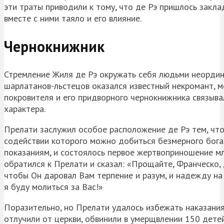
эти траты приводили к тому, что де Рэ пришлось заклад
вместе с ними таяло и его влияние.
Чернокнижник
Стремление Жиля де Рэ окружать себя людьми неордина
шарлатанов-льстецов оказался известный некромант, м
покровителя и его придворного чернокнижника связыва
характера.
Прелати заслужил особое расположение де Рэ тем, что
содействии которого можно добиться безмерного богат
показаниям, и состоялось первое жертвоприношение мл
обратился к Прелати и сказал: «Прощайте, Франческо, 
чтобы Он даровал Вам терпение и разум, и надежду на Б
я буду молиться за Вас!»
Поразительно, но Прелати удалось избежать наказания 
отлучили от церкви, обвинили в умерщвлении 150 детей