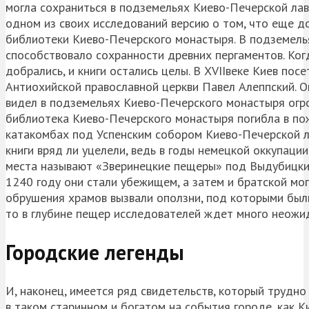
могла сохраниться в подземельях Киево-Печерской лав
одном из своих исследований версию о том, что еще д
библиотеки Киево-Печерского монастыря. В подземельях
способствовало сохранности древних пергаментов. Ког
добрались, и книги остались целы. В XVIIвеке Киев пос
Антиохийской православной церкви Павел Алеппский. О
видел в подземельях Киево-Печерского монастыря огро
библиотека Киево-Печерского монастыря погибла в пож
катакомбах под Успенским собором Киево-Печерской ла
книги вряд ли уцелели, ведь в годы немецкой оккупаци
места называют «Зверинецкие пещеры» под Выдубицким
1240 году они стали убежищем, а затем и братской мог
обрушения храмов вызвали оползни, под которыми были
то в глубине пещер исследователей ждет много неожи
Городские легенды
И, наконец, имеется ряд свидетельств, который трудно
в таком старинном и богатом на события городе, как Ки