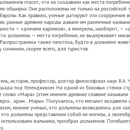
льменов гласит, что их создавали как места погребения
ек обширна. Они расположены не только на российской 
Европы. Как правило, ученые датируют эти сооружения 
ию, разные древние народы давали им различные названи
дности — «домами карликов», а менгрелы, наоборот, — 
 что дольмены — места погребения, не выдерживает никак
 Распространена также гипотеза, будто в дольмене живет
 сочинили, скорее всего, для туристов.
ль, историк, профессор, доктор философских наук В.А. 
Пшада под Геленджиком. На одной из боковых стенок ст
е слово «Мара» (этим именем древние славяне называли
терск…храм…Мары». Получалось, что мегалит воздвигли 
разом, мнение ученых, что дольмены возводились для за
, что дольмены представляли собой не могилы, а своеоб
е использовали жальники, прообраз дольменов. Погибшег
у.