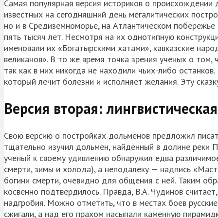
Самая популярная версия историков о происхождении до
известных на сегодняшний день мегалитических постро
но и в Средиземноморье, на Атлантическом побережье 
пять тысяч лет. Несмотря на их однотипную конструкц
именовали их «Богатырскими хатами», кавказские наро
великанов». В то же время точка зрения ученых о том,
так как в них никогда не находили чьих-либо останков.
который лечит болезни и исполняет желания. Эту сказку
Версия вторая: лингвистическая
Свою версию о постройках дольменов предложил писате
тщательно изучил дольмен, найденный в долине реки 
ученый к своему удивлению обнаружил едва различимо
смерти, зимы и холода), а неподалеку — надпись «Мас
богини смерти, очевидно для общения с ней. Таким об
косвенно подтвердилось. Правда, В.А. Чудинов считает
надгробия. Можно отметить, что в местах боев русски
сжигали, а над его прахом насыпали каменную пирамидк