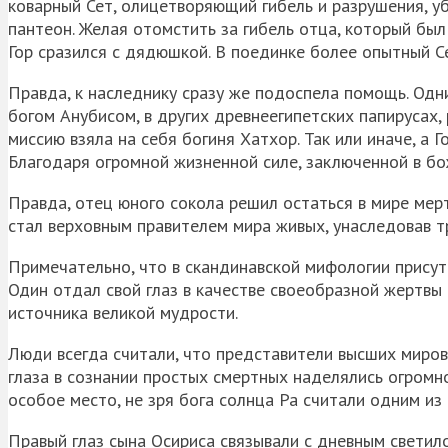
коварный Сет, олицетворяющий гибель и разрушения, у
пантеон. Желая отомстить за гибель отца, который был 
Гор сразился с дядюшкой. В поединке более опытный Се
Правда, к наследнику сразу же подоспела помощь. Од
богом Анубисом, в других древнеегипетских папирусах
миссию взяла на себя богиня Хатхор. Так или иначе, а 
Благодаря огромной жизненной силе, заключенной в бо
Правда, отец юного сокола решил остаться в мире мерт
стал верховным правителем мира живых, унаследовав т
Примечательно, что в скандинавской мифологии присут
Один отдал свой глаз в качестве своеобразной жертвы 
источника великой мудрости.
Люди всегда считали, что представители высших миров
глаза в сознании простых смертных наделялись огромно
особое место, не зря бога солнца Ра считали одним из
Правый глаз сына Осириса связывали с дневным светило