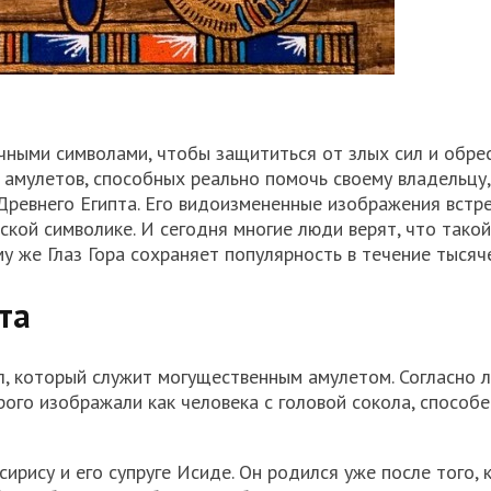
чными символами, чтобы защититься от злых сил и обре
амулетов, способных реально помочь своему владельцу,
Древнего Египта. Его видоизмененные изображения встр
ской символике. И сегодня многие люди верят, что тако
у же Глаз Гора сохраняет популярность в течение тысяч
та
ол, который служит могущественным амулетом. Согласно л
рого изображали как человека с головой сокола, способе
ирису и его супруге Исиде. Он родился уже после того, 