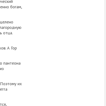
ыческий
венно богам,
сцелено
благородную
ь отца.
ов. А Гор
го пантеона
из
 Поэтому их
ипта
тся,