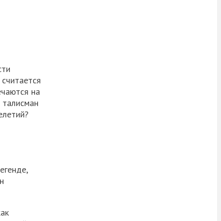
сти
 считается
ечаются на
й талисман
елетий?
егенде,
н
как