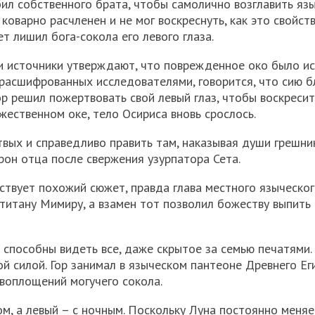
бил собственного брата, чтобы самолично возглавить яз
коварно расчленен и не мог воскреснуть, как это свойст
т лишил бога-сокола его левого глаза.
ни источники утверждают, что поврежденное око было и
, расшифрованных исследователями, говорится, что сию 
Гор решил пожертвовать свой левый глаз, чтобы воскресит
жественном оке, тело Осириса вновь срослось.
вых и справедливо править там, наказывая души грешник
рон отца после свержения узурпатора Сета.
ствует похожий сюжет, правда глава местного языческо
титану Мимиру, а взамен тот позволил божеству выпить 
 способны видеть все, даже скрытое за семью печатями.
й силой. Гор занимал в языческом пантеоне Древнего Ег
 воплощений могучего сокола.
м, а левый – с ночным. Поскольку Луна постоянно меняе