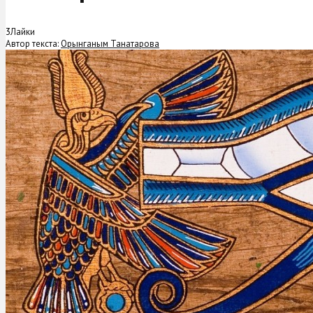
3
Лайки
Автор текста:
Орынганым Танатарова