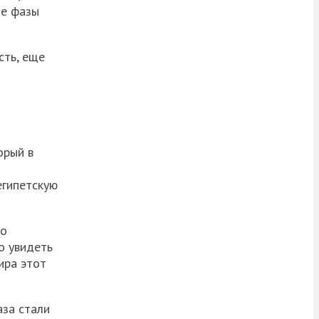
ые фазы
сть, еще
орый в
египетскую
во
о увидеть
ира этот
аза стали