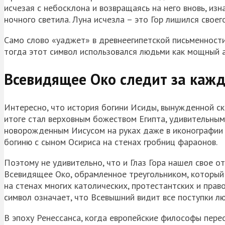
исчезая с небосклона и возвращаясь на него вновь, из
ночного светила. Луна исчезла – это Гор лишился своего
Само слово «уаджет» в древнеегипетской письменности 
тогда этот символ использовался людьми как мощный 
Всевидящее Око следит за каж
Интересно, что история богини Исиды, вынужденной ск
итоге стал верховным божеством Египта, удивительным
новорожденным Иисусом на руках даже в иконографии 
богиню с сыном Осириса на стенах гробниц фараонов.
Поэтому не удивительно, что и Глаз Гора нашел свое 
Всевидящее Око, обрамленное треугольником, который
на стенах многих католических, протестантских и право
символ означает, что Всевышний видит все поступки л
В эпоху Ренессанса, когда европейские философы пере