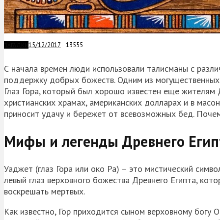
15/12/2017
13555
ЗАГАДКИ
С начала времен люди использовали талисманы с разли
поддержку добрых божеств. Одним из могущественных 
Глаз Гора, который был хорошо известен еще жителям 
христианских храмах, американских долларах и в масон
приносит удачу и бережет от всевозможных бед. Почем
Мифы и легенды Древнего Егип
Уаджет (глаз Гора или око Ра) – это мистический симв
левый глаз верховного божества Древнего Египта, кото
воскрешать мертвых.
Как известно, Гор приходится сыном верховному богу Ос