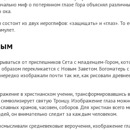
начально миф о потерянном глазе Гора объяснял различн
 ока.
состоит из двух иероглифов: «защищать» и «глаз». То е
амулет.
дым
рываться от приспешников Сета с младенцем-Гором, кот
 образом перекликается с Новым Заветом. Богоматерь с
нередко изображали почти так же, как рисовали древне
отражение в христианском учении, трансформировавшись 
 символизирует святую Троицу. Изображение глаза можн
славных храмов, часовен, соборов. Для христиан всего м
юдей, он внимательно следит за каждым человеком.
осмысливали средневековые вероучения, изображение гл