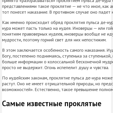
принято «разбрасываться» проклятием пульса де-нура 
представлениями такое проклятие — не что иное, как а
тот понесет наказание. В противном случае оно падет н
Как именно происходит обряд проклятия пульса де-нура
нура может пасть только на иудея. Иноверцы — или гой
понятиям правоверных иудеев, иноверцы вообще не ид
мудрости, поэтому горний свет для них непостижим.
В этом заключается особенность самого наказания. Иу
Богу, постепенно поднимаясь, ступенька за ступенькой
больше информации о колоссальной бесконечной мудрос
просто не выдержит. Огонь испепелит душу и чувства.
По иудейским законам, проклятие пульса де-нура може
растут. Оно не имеет отрицательной природы, но предс
возможностей». Естественно, такое превышение полно
Самые известные проклятые