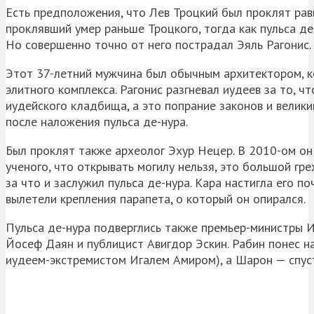
Есть предположения, что Лев Троцкий был проклят ра
проклявший умер раньше Троцкого, тогда как пульса де
Но совершенно точно от него пострадал Эяль Рагонис.
Этот 37-летний мужчина был обычным архитектором, к
элитного комплекса. Рагонис разгневал иудеев за то, ч
иудейского кладбища, а это попрание законов и велики
после наложения пульса де-нура.
Был проклят также археолог Эхур Нецер. В 2010-ом о
ученого, что открывать могилу нельзя, это большой гр
за что и заслужил пульса де-нура. Кара настигла его по
вылетели крепления парапета, о который он опирался.
Пульса де-нура подверглись также премьер-министры И
Йосеф Даян и публицист Авигдор Эскин. Рабин понес н
иудеем-экстремистом Игалем Амиром), а Шарон — спустя